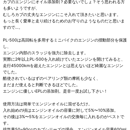
カブのエンジンにオイル添加剤？必要ないでしょ？そう思われる方
も多いようですが、
むしろカブの丈夫なエンジンにこそ入れて頂きたいと思います。
もっと長く愛車と走り続けるためのお守りのようなものだと思いま
すので…。
PL-500は高回転を多用するミニバイクのエンジンの摺動部分を保護
し、
エンジン内部のスラッジを強力に除去します。
実際に2年以上PL-500を入れ続けていたエンジンを開けてみると、
走行45000kmを超えたエンジンとは思えないほど綺麗なエンジン
でした。
酷使されているはずのベアリング類の摩耗も少なく、
まだまだ使えると判断できるほどでした。
エンジンに優しいEPLの添加剤。是非一度お試し下さい！
使用方法は簡単でエンジンオイルに混ぜるだけ。
入れ始めの頃はエンジンオイルの容量に対して5%〜10%添加。
その後は3%〜5%をエンジンオイルの交換毎に入れるのがベストで
す。
排気量50~90ccのカブシリーズの場合、エンジンオイル容量600ml