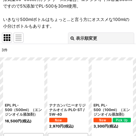
ですので5%添加でPL-500を30ml使用。
いきなり500mlボトルはちょっと…と言う方にオススメな100mlの
小分けボトルもあります。
表示順変更
閉じる
3
件
表示数
:
在庫あり
並び順
:
絞り込む
EPL PL-
ナナカンパニーオリジ
EPL PL-
500（500ml）（エン
ナルオイル PLO-ST /
500（100ml）（エン
ジンオイル添加剤）
5W-40
ジンオイル添加剤）
16,500
円
(税込)
2,970
円
(税込)
3,300
円
(税込)