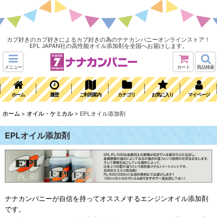
カブ好きのカブ好きによるカブ好きの為のナナカンパニーオンラインストア！
EPL JAPAN社の高性能オイル添加剤を全国へお届けします。
メニュー
カート
商品検索
ホーム
履歴
ご利用案内
カテゴリ
お気に入り
マイページ
ホーム
>
オイル・ケミカル
>
EPLオイル添加剤
EPLオイル添加剤
ナナカンパニーが自信を持ってオススメするエンジンオイル添加剤
です。