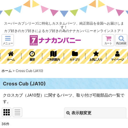
スーパーカブシリーズに特化しカスタムパーツ、純正部品を全国へお届けしま
す！
カブ好きのカブ好きによるカブ好きの為のナナカンパニーオンラインストア！
メニュー
カート
商品検索
ホーム
履歴
ご利用案内
カテゴリ
お気に入り
マイページ
ホーム
>
Cross Cub (JA10)
Cross Cub (JA10)
クロスカブ（JA10型）に関するパーツ、取り付け可能部品の一覧で
す。
表示順変更
閉じる
36
件