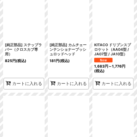
[純正部品] ステップラ
[純正部品] カムチェー
KITACO ドリブンスプ
バー（クロスカブ専
ンテンショナープッシ
ロケット（AA04型 /
用）
ュロッドヘッド
JA07型 / JA10型）
825
円
(税込)
181
円
(税込)
1,683
円
～1,776
円
(税込)
カートに入れる
カートに入れる
カートに入れる