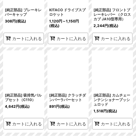
[純正部品] ブレーキレ
KITACO ドライブスプ
[純正部品] フロントブ
バーキャップ
ロケット
レーキレバー （クロス
カブ JA10型専用）
308
円
(税込)
1,120
円
～1,150
円
(税込)
2,244
円
(税込)
カートに入れる
カートに入れる
カートに入れる
[純正部品] 吸排気バル
[純正部品] クラッチダ
[純正部品] カムチェー
ブセット（C110）
ンパーラバーセット
ンテンショナープッシ
ュロッド
4,642
円
(税込)
891
円
(税込)
1,518
円
(税込)
カートに入れる
カートに入れる
カートに入れる