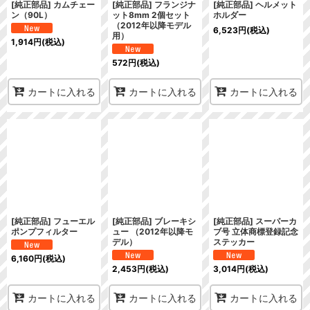
[純正部品] カムチェー
[純正部品] フランジナ
[純正部品] ヘルメット
ン（90L）
ット8mm 2個セット
ホルダー
（2012年以降モデル
6,523
円
(税込)
用）
1,914
円
(税込)
572
円
(税込)
カートに入れる
カートに入れる
カートに入れる
[純正部品] フューエル
[純正部品] ブレーキシ
[純正部品] スーパーカ
ポンプフィルター
ュー （2012年以降モ
ブ号 立体商標登録記念
デル）
ステッカー
6,160
円
(税込)
2,453
円
(税込)
3,014
円
(税込)
カートに入れる
カートに入れる
カートに入れる