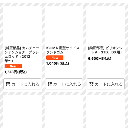
表示数
:
在庫あり
並び順
:
絞り込む
[純正部品] カムチェー
KIJIMA 足型サイドス
[純正部品] ピリオンシ
ンテンショナープッシ
タンドゴム
ートA（STD、DX用）
ュロッド（2012
6,600
円
(税込)
年〜）
1,045
円
(税込)
1,518
円
(税込)
カートに入れる
カートに入れる
カートに入れる