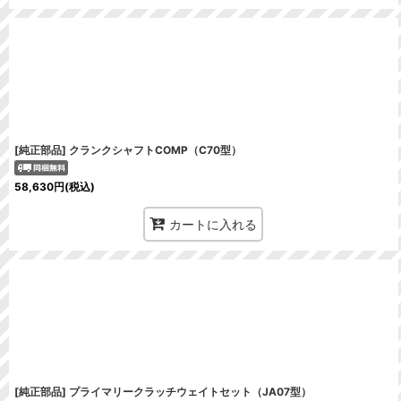
[純正部品] クランクシャフトCOMP（C70型）
58,630
円
(税込)
カートに入れる
[純正部品] プライマリークラッチウェイトセット（JA07型）