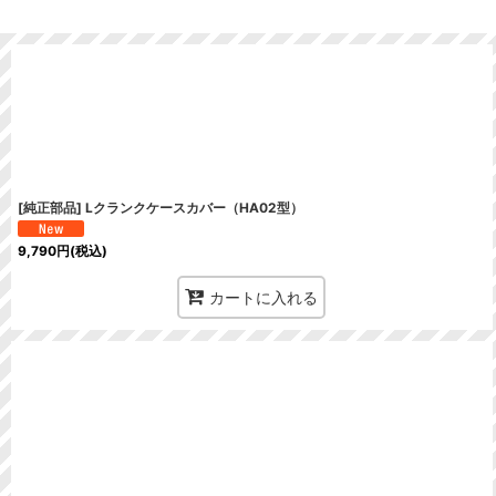
在庫あり
並び順
:
[純正部品] Lクランクケースカバー（HA02型）
9,790
円
(税込)
カートに入れる