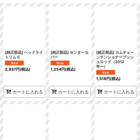
表示数
:
在庫あり
並び順
:
絞り込む
[純正部品] ヘッドライ
[純正部品] センターカ
[純正部品] カムチェー
トリム C
バー
ンテンショナープッシ
ュロッド（2012
年〜）
2,937
円
(税込)
1,254
円
(税込)
1,518
円
(税込)
カートに入れる
カートに入れる
カートに入れる