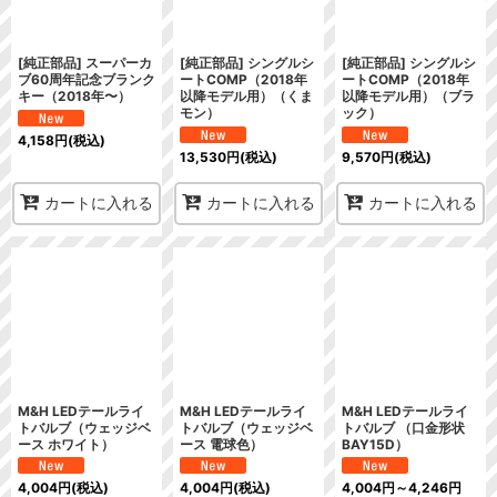
[純正部品] スーパーカ
[純正部品] シングルシ
[純正部品] シングルシ
ブ60周年記念ブランク
ートCOMP（2018年
ートCOMP（2018年
キー（2018年〜）
以降モデル用）（くま
以降モデル用）（ブラ
モン）
ック）
4,158
円
(税込)
13,530
円
(税込)
9,570
円
(税込)
カートに入れる
カートに入れる
カートに入れる
M&H LEDテールライ
M&H LEDテールライ
M&H LEDテールライ
トバルブ（ウェッジベ
トバルブ（ウェッジベ
トバルブ （口金形状
ース ホワイト）
ース 電球色）
BAY15D）
4,004
円
(税込)
4,004
円
(税込)
4,004
円
～4,246
円