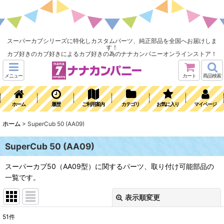
スーパーカブシリーズに特化しカスタムパーツ、純正部品を全国へお届けしま
す！
カブ好きのカブ好きによるカブ好きの為のナナカンパニーオンラインストア！
メニュー
カート
商品検索
ホーム
履歴
ご利用案内
カテゴリ
お気に入り
マイページ
ホーム
>
SuperCub 50 (AA09)
SuperCub 50 (AA09)
スーパーカブ50（AA09型）に関するパーツ、取り付け可能部品の
一覧です。
表示順変更
閉じる
51
件