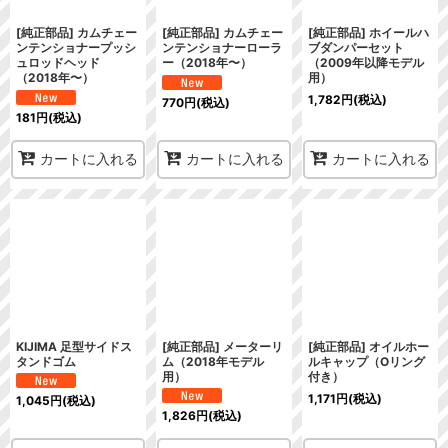
[純正部品] カムチェー
[純正部品] カムチェー
[純正部品] ホイールハ
ンテンショナープッシ
ンテンショナーローラ
ブダンパーセット
ュロッドヘッド
ー（2018年〜）
（2009年以降モデル
（2018年〜）
用）
1,782
円
(税込)
770
円
(税込)
181
円
(税込)
カートに入れる
カートに入れる
カートに入れる
KIJIMA 足型サイドス
[純正部品] メーターリ
[純正部品] オイルホー
タンドゴム
ム（2018年モデル
ルキャップ（Oリング
用）
付き）
1,171
円
(税込)
1,045
円
(税込)
1,826
円
(税込)