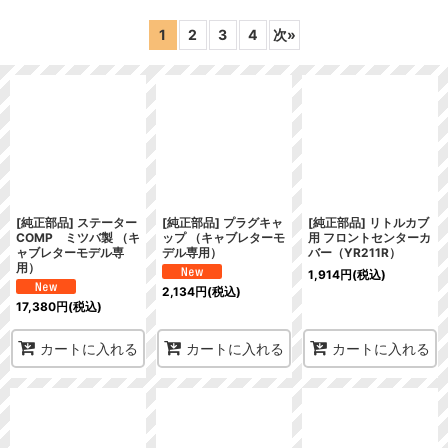
表示数
:
1
2
3
4
次
»
在庫あり
並び順
:
絞り込む
[純正部品] ステーター
[純正部品] プラグキャ
[純正部品] リトルカブ
COMP ミツバ製 （キ
ップ （キャブレターモ
用 フロントセンターカ
ャブレターモデル専
デル専用）
バー（YR211R）
用）
1,914
円
(税込)
2,134
円
(税込)
17,380
円
(税込)
カートに入れる
カートに入れる
カートに入れる