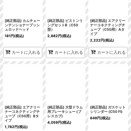
[純正部品] カムチェー
[純正部品] ピストンリ
[純正部品] エアクリー
ンテンショナープッシ
ングセットB（C50
ナーコネクティングチ
ュロッドヘッド
型）
ューブ（C50用）Aタ
イプ
181
円
(税込)
2,882
円
(税込)
2,222
円
(税込)
カートに入れる
カートに入れる
カートに入れる
[純正部品] エアクリー
[純正部品] 大型ドラム
[純正部品] ガスケット
ナーコネクティングチ
用ブレーキシュー (プ
シリンダー (C50 FI)
ューブ（C50用）Bタ
レスカブ)
649
円
(税込)
イプ
4,059
円
(税込)
1,782
円
(税込)