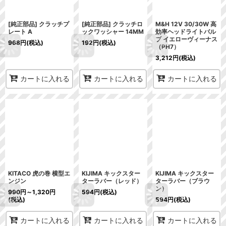
[純正部品] クラッチプ
[純正部品] クラッチロ
M&H 12V 30/30W 高
レート A
ックワッシャー 14MM
効率ヘッドライトバル
ブ イエローヴィーナス
968
円
(税込)
192
円
(税込)
（PH7）
3,212
円
(税込)
カートに入れる
カートに入れる
カートに入れる
KITACO 虎の巻 横型エ
KIJIMA キックスター
KIJIMA キックスター
ンジン
ターラバー（レッド）
ターラバー（ブラウ
ン）
990
円
～1,320
円
594
円
(税込)
(税込)
594
円
(税込)
カートに入れる
カートに入れる
カートに入れる