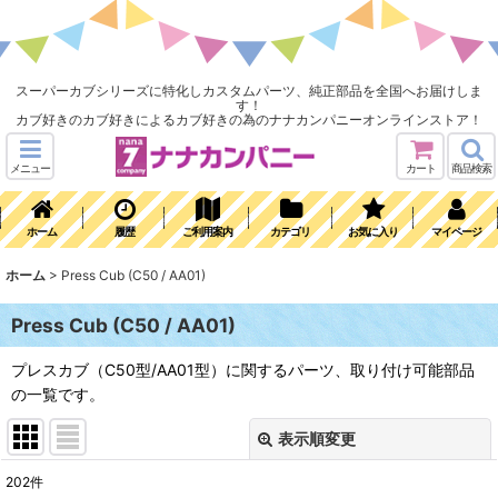
スーパーカブシリーズに特化しカスタムパーツ、純正部品を全国へお届けしま
す！
カブ好きのカブ好きによるカブ好きの為のナナカンパニーオンラインストア！
メニュー
カート
商品検索
ホーム
履歴
ご利用案内
カテゴリ
お気に入り
マイページ
ホーム
>
Press Cub (C50 / AA01)
Press Cub (C50 / AA01)
プレスカブ（C50型/AA01型）に関するパーツ、取り付け可能部品
の一覧です。
表示順変更
閉じる
202
件