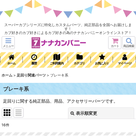
スーパーカブシリーズに特化しカスタムパーツ、純正部品を全国へお届けしま
す！
カブ好きのカブ好きによるカブ好きの為のナナカンパニーオンラインストア！
メニュー
カート
商品検索
ホーム
履歴
ご利用案内
カテゴリ
お気に入り
マイページ
ホーム
>
足回り関連パーツ
>
ブレーキ系
ブレーキ系
足回りに関する純正部品、用品、アクセサリーパーツです。
表示順変更
閉じる
16
件
表示数
: