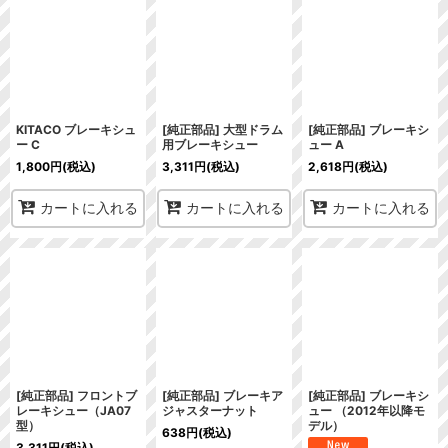
KITACO ブレーキシュ
[純正部品] 大型ドラム
[純正部品] ブレーキシ
ー C
用ブレーキシュー
ュー A
1,800
円
(税込)
3,311
円
(税込)
2,618
円
(税込)
カートに入れる
カートに入れる
カートに入れる
[純正部品] フロントブ
[純正部品] ブレーキア
[純正部品] ブレーキシ
レーキシュー（JA07
ジャスターナット
ュー （2012年以降モ
型）
デル）
638
円
(税込)
3,311
円
(税込)