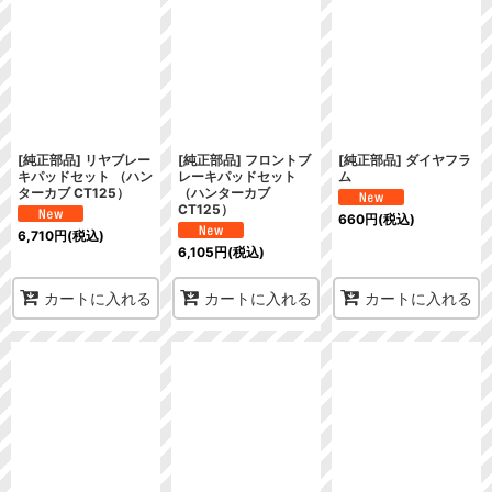
在庫あり
並び順
:
絞り込む
[純正部品] リヤブレー
[純正部品] フロントブ
[純正部品] ダイヤフラ
キパッドセット （ハン
レーキパッドセット
ム
ターカブ CT125）
（ハンターカブ
CT125）
660
円
(税込)
6,710
円
(税込)
6,105
円
(税込)
カートに入れる
カートに入れる
カートに入れる