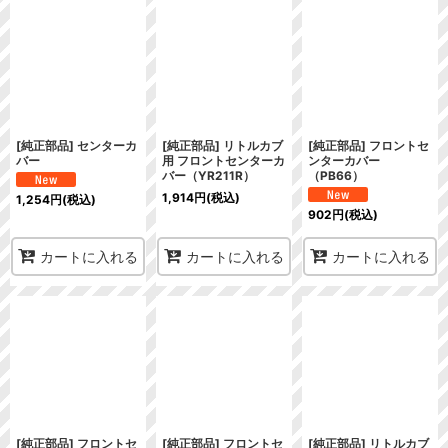
在庫あり
並び順
:
絞り込む
[純正部品] センターカ
[純正部品] リトルカブ
[純正部品] フロントセ
バー
用 フロントセンターカ
ンターカバー
バー（YR211R）
（PB66）
1,914
円
(税込)
1,254
円
(税込)
902
円
(税込)
カートに入れる
カートに入れる
カートに入れる
[純正部品] フロントセ
[純正部品] フロントセ
[純正部品] リトルカブ