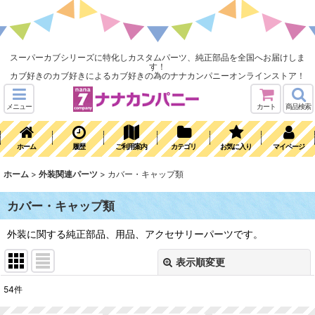
スーパーカブシリーズに特化しカスタムパーツ、純正部品を全国へお届けしま
す！
カブ好きのカブ好きによるカブ好きの為のナナカンパニーオンラインストア！
メニュー
カート
商品検索
ホーム
履歴
ご利用案内
カテゴリ
お気に入り
マイページ
ホーム
>
外装関連パーツ
>
カバー・キャップ類
カバー・キャップ類
外装に関する純正部品、用品、アクセサリーパーツです。
表示順変更
閉じる
54
件
表示数
: