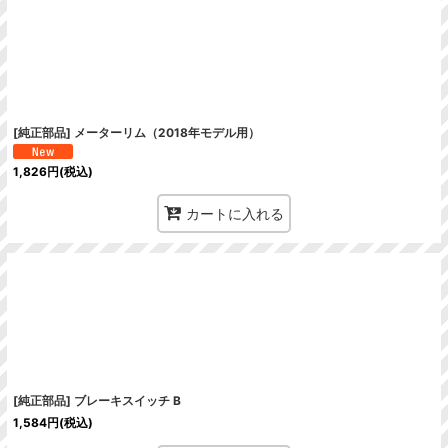
絞り込む
[純正部品] メーターリム（2018年モデル用）
1,826
円
(税込)
カートに入れる
[純正部品] ブレーキスイッチ B
1,584
円
(税込)