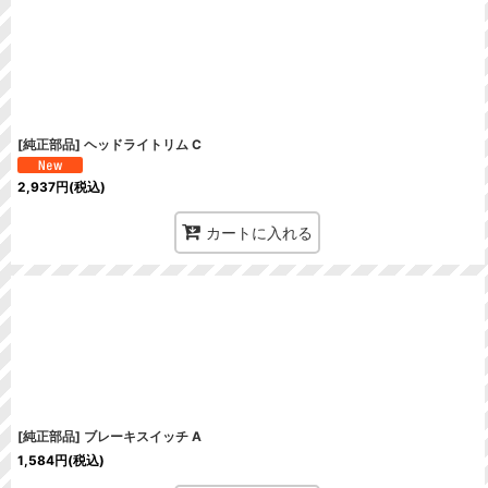
在庫あり
並び順
:
[純正部品] ヘッドライトリム C
2,937
円
(税込)
カートに入れる
[純正部品] ブレーキスイッチ A
1,584
円
(税込)