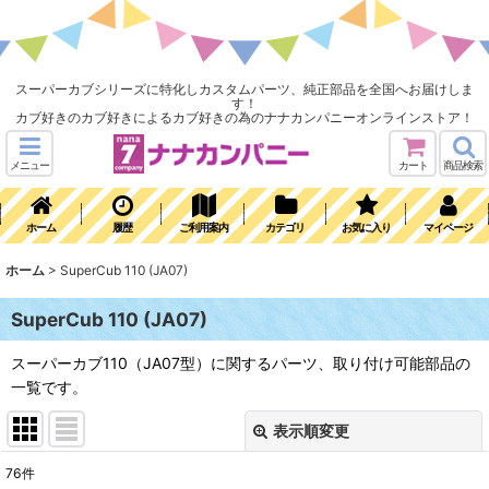
スーパーカブシリーズに特化しカスタムパーツ、純正部品を全国へお届けしま
す！
カブ好きのカブ好きによるカブ好きの為のナナカンパニーオンラインストア！
メニュー
カート
商品検索
ホーム
履歴
ご利用案内
カテゴリ
お気に入り
マイページ
ホーム
>
SuperCub 110 (JA07)
SuperCub 110 (JA07)
スーパーカブ110（JA07型）に関するパーツ、取り付け可能部品の
一覧です。
表示順変更
閉じる
76
件