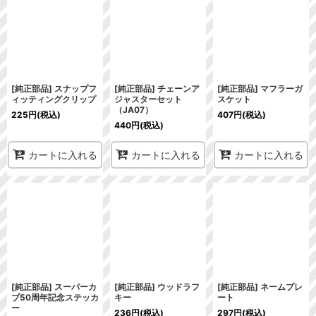
[純正部品] スナップフ
[純正部品] チェーンア
[純正部品] マフラーガ
ィッティングクリップ
ジャスターセット
スケット
（JA07）
225
円
(税込)
407
円
(税込)
440
円
(税込)
カートに入れる
カートに入れる
カートに入れる
[純正部品] スーパーカ
[純正部品] ウッドラフ
[純正部品] ネームプレ
ブ50周年記念ステッカ
キー
ート
ー
236
円
(税込)
297
円
(税込)