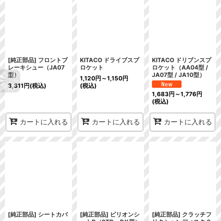
[純正部品] フロントブ
KITACO ドライブスプ
KITACO ドリブンスプ
レーキシュー（JA07
ロケット
ロケット（AA04型 /
型）
JA07型 / JA10型）
1,120
円
～1,150
円
3,311
円
(税込)
(税込)
1,683
円
～1,776
円
(税込)
カートに入れる
カートに入れる
カートに入れる
[純正部品] シートカバ
[純正部品] ピリオンシ
[純正部品] クラッチフ