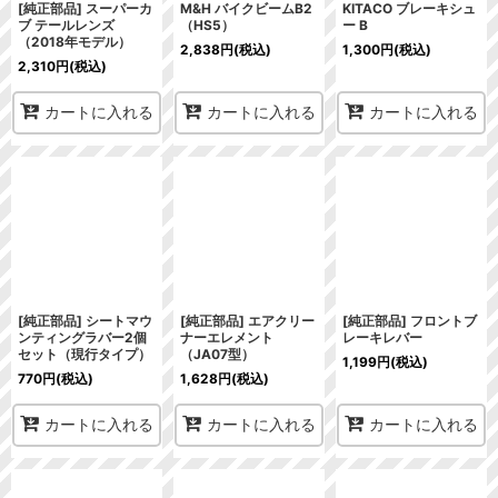
[純正部品] スーパーカ
M&H バイクビームB2
KITACO ブレーキシュ
ブ テールレンズ
（HS5）
ー B
（2018年モデル）
2,838
円
(税込)
1,300
円
(税込)
2,310
円
(税込)
カートに入れる
カートに入れる
カートに入れる
[純正部品] シートマウ
[純正部品] エアクリー
[純正部品] フロントブ
ンティングラバー2個
ナーエレメント
レーキレバー
セット（現行タイプ）
（JA07型）
1,199
円
(税込)
770
円
(税込)
1,628
円
(税込)
カートに入れる
カートに入れる
カートに入れる