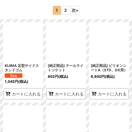
表示数
:
1
2
次
»
在庫あり
並び順
:
絞り込む
KIJIMA 足型サイドス
[純正部品] テールライ
[純正部品] ピリオンシ
タンドゴム
トソケット
ートA（STD、DX用）
902
円
(税込)
6,600
円
(税込)
1,045
円
(税込)
カートに入れる
カートに入れる
カートに入れる