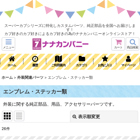
スーパーカブシリーズに特化しカスタムパーツ、純正部品を全国へお届けしま
す！
カブ好きのカブ好きによるカブ好きの為のナナカンパニーオンラインストア！
メニュー
カート
商品検索
ホーム
履歴
ご利用案内
カテゴリ
お気に入り
マイページ
ホーム
>
外装関連パーツ
>
エンブレム・ステッカー類
エンブレム・ステッカー類
外装に関する純正部品、用品、アクセサリーパーツです。
表示順変更
閉じる
26
件
表示数
: