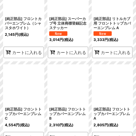
[純正部品] フロントカ
[純正部品] スーパーカ
[純正部品] リトルカブ
バーエンブレム（シャ
ブ号 立体商標登録記念
用 フロントトップカバ
スタホワイト）
ステッカー
ーエンブレム A
2,145
円
(税込)
3,014
円
(税込)
3,333
円
(税込)
カートに入れる
カートに入れる
カートに入れる
[純正部品] フロントト
[純正部品] フロントト
[純正部品] フロントト
ップカバーエンブレム
ップカバーエンブレム
ップカバーエンブレム
C
B
A
4,554
円
(税込)
2,310
円
(税込)
2,805
円
(税込)