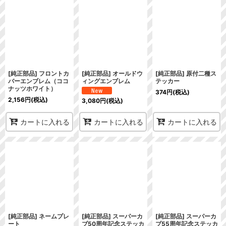
在庫あり
並び順
:
絞り込む
[純正部品] フロントカ
[純正部品] オールドウ
[純正部品] 原付二種ス
バーエンブレム（ココ
ィングエンブレム
テッカー
ナッツホワイト）
374
円
(税込)
2,156
円
(税込)
3,080
円
(税込)
カートに入れる
カートに入れる
カートに入れる
[純正部品] ネームプレ
[純正部品] スーパーカ
[純正部品] スーパーカ
ート
ブ50周年記念ステッカ
ブ55周年記念ステッカ