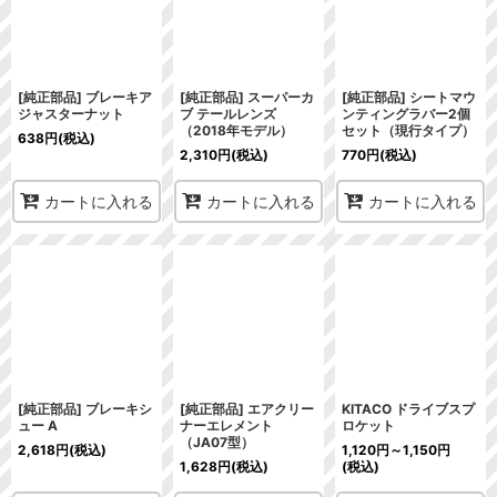
[純正部品] ブレーキア
[純正部品] スーパーカ
[純正部品] シートマウ
ジャスターナット
ブ テールレンズ
ンティングラバー2個
（2018年モデル）
セット（現行タイプ）
638
円
(税込)
2,310
円
(税込)
770
円
(税込)
カートに入れる
カートに入れる
カートに入れる
[純正部品] ブレーキシ
[純正部品] エアクリー
KITACO ドライブスプ
ュー A
ナーエレメント
ロケット
（JA07型）
2,618
円
(税込)
1,120
円
～1,150
円
1,628
円
(税込)
(税込)