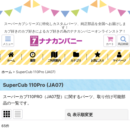
スーパーカブシリーズに特化しカスタムパーツ、純正部品を全国へお届けしま
す！
カブ好きのカブ好きによるカブ好きの為のナナカンパニーオンラインストア！
メニュー
カート
商品検索
ホーム
履歴
ご利用案内
カテゴリ
お気に入り
マイページ
ホーム
>
SuperCub 110Pro (JA07)
SuperCub 110Pro (JA07)
スーパーカブ110PRO（JA07型）に関するパーツ、取り付け可能部
品の一覧です。
表示順変更
閉じる
65
件