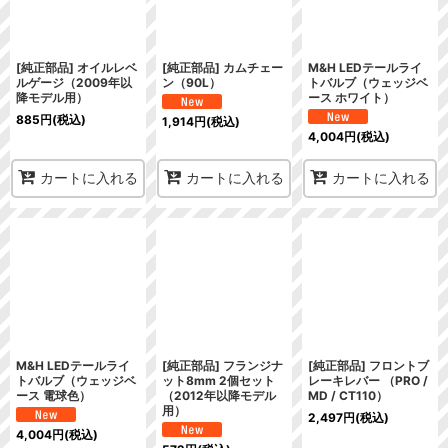
[純正部品] オイルレベ
[純正部品] カムチェー
M&H LEDテールライ
ルゲージ（2009年以
ン（90L）
トバルブ（ウェッジベ
降モデル用）
ース ホワイト）
885
円
(税込)
1,914
円
(税込)
4,004
円
(税込)
カートに入れる
カートに入れる
カートに入れる
M&H LEDテールライ
[純正部品] フランジナ
[純正部品] フロントブ
トバルブ（ウェッジベ
ット8mm 2個セット
レーキレバー （PRO /
ース 電球色）
（2012年以降モデル
MD / CT110）
用）
2,497
円
(税込)
4,004
円
(税込)