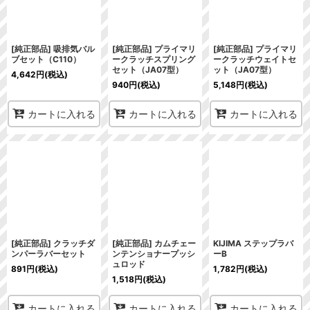
[純正部品] 吸排気バル
[純正部品] プライマリ
[純正部品] プライマリ
ブセット（C110）
ークラッチスプリング
ークラッチウェイトセ
セット（JA07型）
ット（JA07型）
4,642
円
(税込)
940
円
(税込)
5,148
円
(税込)
カートに入れる
カートに入れる
カートに入れる
[純正部品] クラッチダ
[純正部品] カムチェー
KIJIMA ステップラバ
ンパーラバーセット
ンテンショナープッシ
ーB
ュロッド
891
円
(税込)
1,782
円
(税込)
1,518
円
(税込)
カートに入れる
カートに入れる
カートに入れる