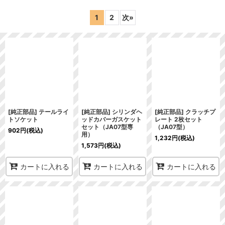
表示数
:
1
2
次
»
在庫あり
並び順
:
絞り込む
[純正部品] テールライ
[純正部品] シリンダヘ
[純正部品] クラッチプ
トソケット
ッドカバーガスケット
レート 2枚セット
セット（JA07型専
（JA07型）
902
円
(税込)
用）
1,232
円
(税込)
1,573
円
(税込)
カートに入れる
カートに入れる
カートに入れる