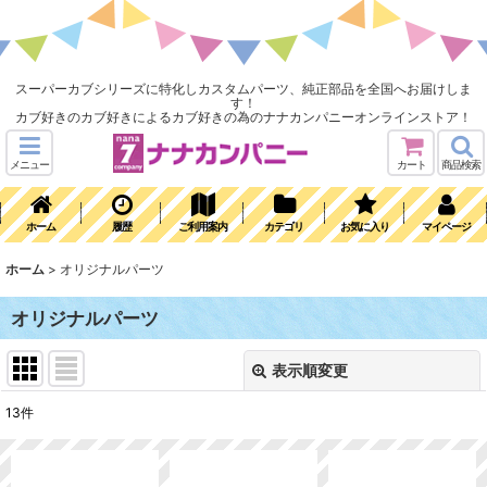
スーパーカブシリーズに特化しカスタムパーツ、純正部品を全国へお届けしま
す！
カブ好きのカブ好きによるカブ好きの為のナナカンパニーオンラインストア！
メニュー
カート
商品検索
ホーム
履歴
ご利用案内
カテゴリ
お気に入り
マイページ
ホーム
>
オリジナルパーツ
オリジナルパーツ
表示順変更
閉じる
13
件
サブカテゴリ
: