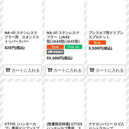
表示数
:
在庫あり
並び順
:
NA-01 ステンレスマ
NA-01 ステンレスマ
プレスカブ用ドリブン
フラー用 スタンドス
フラー（JA42
スプロケット
トッパーラバー
型/JA44型/JA45型）
絞り込む
825
円
(税込)
5,500
円
(税込)
55,000
円
(税込)
カートに入れる
カートに入れる
カートに入れる
CT110（ハンターカ
[数量限定特価] CT125
ナナカンパニー ロゴ入
ブ）専用ドリブンスプ
ハンターカブ専用 ス
りシェラカップ