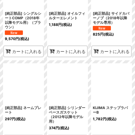
[純正部品] シングルシ
[純正部品] オイルフィ
[純正部品] サイドカバ
ートCOMP（2018年
ルターエレメント
ーノブ（2018年以降
以降モデル用）（ブラ
モデル専用）
1,188
円
(税込)
ウン）
825
円
(税込)
9,570
円
(税込)
カートに入れる
カートに入れる
カートに入れる
[純正部品] ネームプレ
[純正部品] シリンダー
KIJIMA ステップラバ
ート
ベースガスケット
ーB
（2012年以降モデル
297
円
(税込)
1,782
円
(税込)
用）
374
円
(税込)