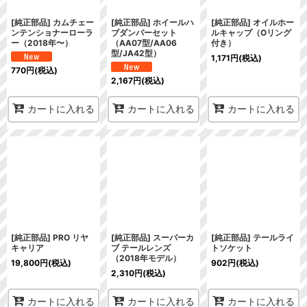
[純正部品] カムチェー
[純正部品] ホイールハ
[純正部品] オイルホー
ンテンショナーローラ
ブダンパーセット
ルキャップ（Oリング
ー（2018年〜）
（AA07型/AA06
付き）
型/JA42型）
1,171
円
(税込)
770
円
(税込)
2,167
円
(税込)
カートに入れる
カートに入れる
カートに入れる
[純正部品] PRO リヤ
[純正部品] スーパーカ
[純正部品] テールライ
キャリア
ブ テールレンズ
トソケット
（2018年モデル）
19,800
円
(税込)
902
円
(税込)
2,310
円
(税込)
カートに入れる
カートに入れる
カートに入れる