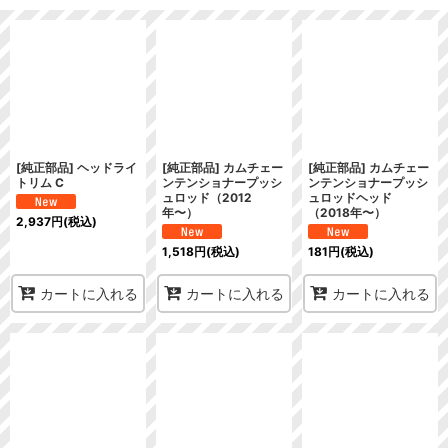
表示数
:
在庫あり
並び順
:
絞り込む
[純正部品] ヘッドライ
[純正部品] カムチェー
[純正部品] カムチェー
トリム C
ンテンショナープッシ
ンテンショナープッシ
ュロッド（2012
ュロッドヘッド
年〜）
（2018年〜）
2,937
円
(税込)
1,518
円
(税込)
181
円
(税込)
カートに入れる
カートに入れる
カートに入れる