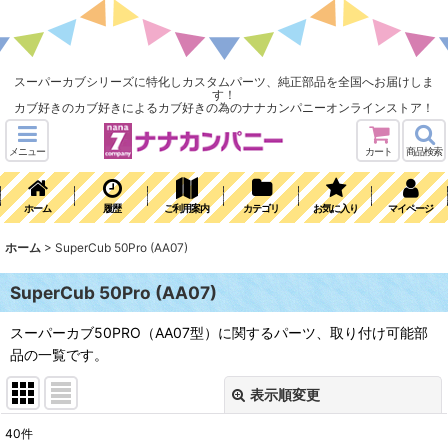
スーパーカブシリーズに特化しカスタムパーツ、純正部品を全国へお届けしま
す！
カブ好きのカブ好きによるカブ好きの為のナナカンパニーオンラインストア！
メニュー
カート
商品検索
ホーム
履歴
ご利用案内
カテゴリ
お気に入り
マイページ
ホーム
>
SuperCub 50Pro (AA07)
SuperCub 50Pro (AA07)
スーパーカブ50PRO（AA07型）に関するパーツ、取り付け可能部
品の一覧です。
表示順変更
閉じる
40
件