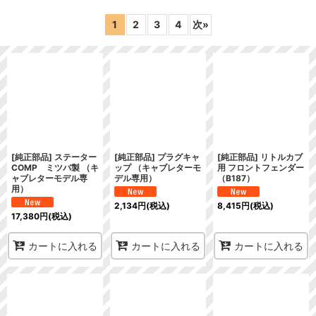
表示数
:
1
2
3
4
次
»
在庫あり
並び順
:
絞り込む
[純正部品] ステーター
[純正部品] プラグキャ
[純正部品] リトルカブ
COMP ミツバ製 （キ
ップ （キャブレターモ
用 フロントフェンダー
ャブレターモデル専
デル専用）
（B187）
用）
2,134
円
(税込)
8,415
円
(税込)
17,380
円
(税込)
カートに入れる
カートに入れる
カートに入れる