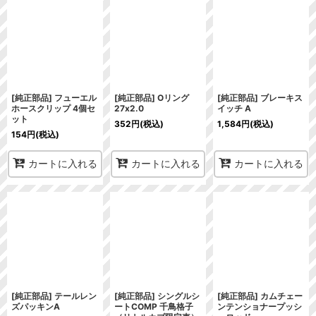
[純正部品] フューエル
[純正部品] Oリング
[純正部品] ブレーキス
ホースクリップ 4個セ
27x2.0
イッチ A
ット
352
円
(税込)
1,584
円
(税込)
154
円
(税込)
カートに入れる
カートに入れる
カートに入れる
[純正部品] テールレン
[純正部品] シングルシ
[純正部品] カムチェー
ズパッキンA
ートCOMP 千鳥格子
ンテンショナープッシ