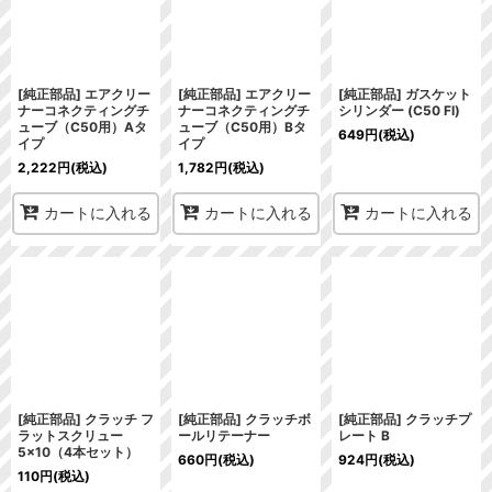
[純正部品] エアクリー
[純正部品] エアクリー
[純正部品] ガスケット
ナーコネクティングチ
ナーコネクティングチ
シリンダー (C50 FI)
ューブ（C50用）Aタ
ューブ（C50用）Bタ
649
円
(税込)
イプ
イプ
2,222
円
(税込)
1,782
円
(税込)
カートに入れる
カートに入れる
カートに入れる
[純正部品] クラッチ フ
[純正部品] クラッチボ
[純正部品] クラッチプ
ラットスクリュー
ールリテーナー
レート B
5×10（4本セット）
660
円
(税込)
924
円
(税込)
110
円
(税込)