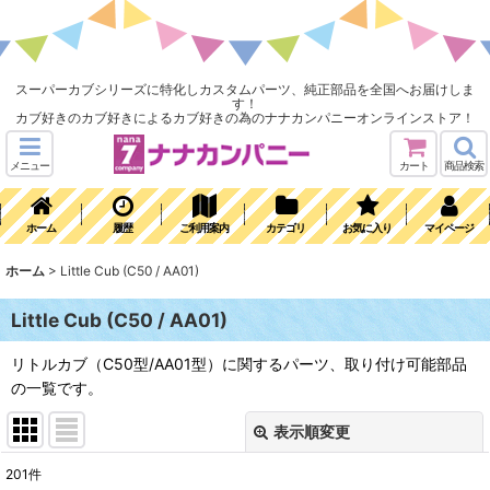
スーパーカブシリーズに特化しカスタムパーツ、純正部品を全国へお届けしま
す！
カブ好きのカブ好きによるカブ好きの為のナナカンパニーオンラインストア！
メニュー
カート
商品検索
ホーム
履歴
ご利用案内
カテゴリ
お気に入り
マイページ
ホーム
>
Little Cub (C50 / AA01)
Little Cub (C50 / AA01)
リトルカブ（C50型/AA01型）に関するパーツ、取り付け可能部品
の一覧です。
表示順変更
閉じる
201
件