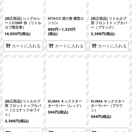
[純正部品] シングルシ
KITACO 虎の巻 横型エ
[純正部品] リトルカブ
ートCOMP 赤（リトル
ンジン
用 フロントトップカバ
カブ限定車）
ー（ブラック）
990
円
～1,320
円
14,850
円
(税込)
(税込)
3,366
円
(税込)
カートに入れる
カートに入れる
カートに入れる
[純正部品] リトルカブ
KIJIMA キックスター
KIJIMA キックスター
用 フロントトップカバ
ターラバー（レッド）
ターラバー（ブラウ
ー（ココナッツホワイ
ン）
594
円
(税込)
ト）
594
円
(税込)
3,366
円
(税込)