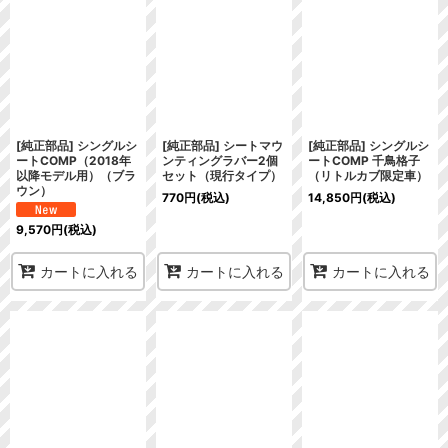
在庫あり
並び順
:
絞り込む
[純正部品] シングルシ
[純正部品] シートマウ
[純正部品] シングルシ
ートCOMP（2018年
ンティングラバー2個
ートCOMP 千鳥格子
以降モデル用）（ブラ
セット（現行タイプ）
（リトルカブ限定車）
ウン）
770
円
(税込)
14,850
円
(税込)
9,570
円
(税込)
カートに入れる
カートに入れる
カートに入れる