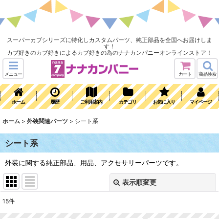
スーパーカブシリーズに特化しカスタムパーツ、純正部品を全国へお届けしま
す！
カブ好きのカブ好きによるカブ好きの為のナナカンパニーオンラインストア！
メニュー
カート
商品検索
ホーム
履歴
ご利用案内
カテゴリ
お気に入り
マイページ
ホーム
>
外装関連パーツ
>
シート系
シート系
外装に関する純正部品、用品、アクセサリーパーツです。
表示順変更
閉じる
15
件
表示数
: