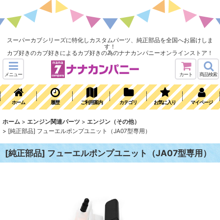
スーパーカブシリーズに特化しカスタムパーツ、純正部品を全国へお届けしま
す！
カブ好きのカブ好きによるカブ好きの為のナナカンパニーオンラインストア！
メニュー
カート
商品検索
ホーム
履歴
ご利用案内
カテゴリ
お気に入り
マイページ
ホーム
>
エンジン関連パーツ
>
エンジン（その他）
>
[純正部品] フューエルポンプユニット（JA07型専用）
[純正部品] フューエルポンプユニット（JA07型専用）