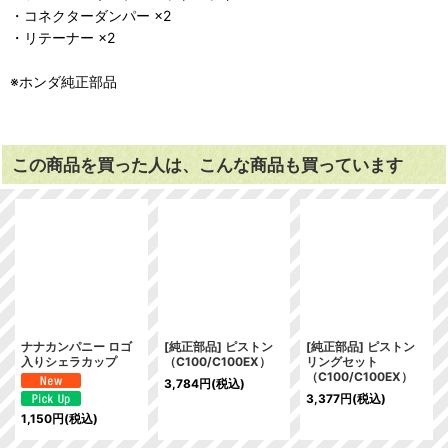
・コネクターダンパー ×2
・リテーナー ×2
※ホンダ純正部品
この商品を買った人は、こんな商品も買っています
ナナカンパニー ロゴ
[純正部品] ピストン
[純正部品] ピストン
入りシェラカップ
（C100/C100EX）
リングセット
（C100/C100EX）
3,784
円
(税込)
3,377
円
(税込)
1,150
円
(税込)