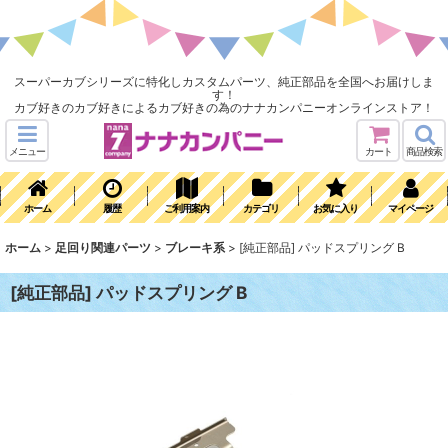
スーパーカブシリーズに特化しカスタムパーツ、純正部品を全国へお届けしま
す！
カブ好きのカブ好きによるカブ好きの為のナナカンパニーオンラインストア！
メニュー
カート
商品検索
ホーム
履歴
ご利用案内
カテゴリ
お気に入り
マイページ
ホーム
>
足回り関連パーツ
>
ブレーキ系
>
[純正部品] パッドスプリング B
[純正部品] パッドスプリング B