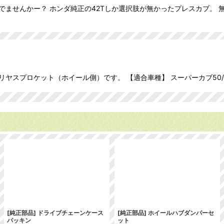
でませんかー？ ホンダ純正の42Tしか選択肢が無かったプレスカブ。 
プロケット（ホイール側）です。 【適合車種】 スーパーカブ50/リトルカ
[純正部品] ドライブチェーンケース
[純正部品] ホイールハブダンパーセ
パッキン
ット