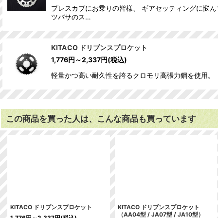
プレスカブにお乗りの皆様、 ギアセッティングに悩ん
ツバサのス…
KITACO ドリブンスプロケット
1,776
円
～2,337
円
(税込)
軽量かつ高い耐久性を誇るクロモリ高張力鋼を使用。 リヤス
この商品を買った人は、こんな商品も買っています
KITACO ドリブンスプロケット
KITACO ドリブンスプロケット
（AA04型 / JA07型 / JA10型）
1,776
円
～2,337
円
(税込)