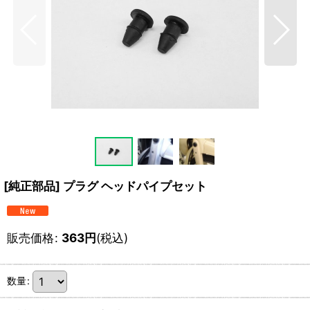
[純正部品] プラグ ヘッドパイプセット
販売価格
:
363
円
(税込)
数量
: