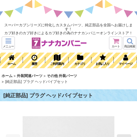
スーパーカブシリーズに特化しカスタムパーツ、純正部品を全国へお届けしま
す！
カブ好きのカブ好きによるカブ好きの為のナナカンパニーオンラインストア！
メニュー
カート
商品検索
ホーム
履歴
ご利用案内
カテゴリ
お気に入り
マイページ
ホーム
>
外装関連パーツ
>
その他 外装パーツ
>
[純正部品] プラグ ヘッドパイプセット
[純正部品] プラグ ヘッドパイプセット