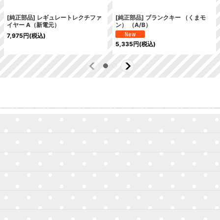
[純正部品] レギュレートレクチファ
[純正部品] ブランクキー （くまモ
イヤー A（新電元）
ン） （A/B）
7,975
円
(税込)
5,335
円
(税込)