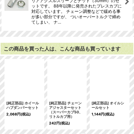
リアアクスルスリーブとナット（30mm）のセ
ットです。 88年以降に発売されたプレスカブに
対応しています。 チェーン調整などで緩める事
が多い部分ですが、 ついオーバートルクで締め
てしまい、 ナ…
この商品を買った人は、こんな商品も買っています
[純正部品] ホイール
[純正部品] チェーン
[純正部品] オイルシ
ハブダンパーセット
アジャスターセット
ールセット
（スーパーカブ50、
2,068
円
(税込)
1,144
円
(税込)
リトルカブ用）
242
円
(税込)