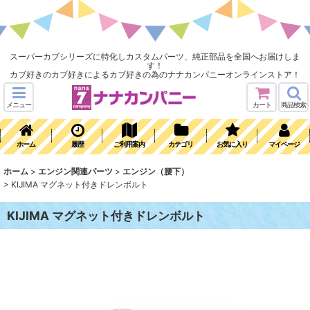
スーパーカブシリーズに特化しカスタムパーツ、純正部品を全国へお届けしま
す！
カブ好きのカブ好きによるカブ好きの為のナナカンパニーオンラインストア！
メニュー
カート
商品検索
ホーム
履歴
ご利用案内
カテゴリ
お気に入り
マイページ
ホーム
>
エンジン関連パーツ
>
エンジン（腰下）
>
KIJIMA マグネット付きドレンボルト
KIJIMA マグネット付きドレンボルト