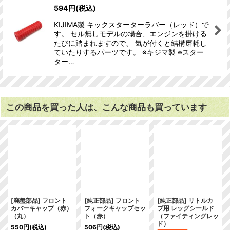
594
円
(税込)
KIJIMA製 キックスターターラバー（レッド）で
す。 セル無しモデルの場合、エンジンを掛ける
たびに踏まれますので、 気が付くと結構磨耗し
ていたりするパーツです。 ※キジマ製 ※スター
ター…
この商品を買った人は、こんな商品も買っています
[廃盤部品] フロント
[純正部品] フロント
[純正部品] リトルカ
カバーキャップ（赤）
フォークキャップセッ
ブ用 レッグシールド
（丸）
ト（赤）
（ファイティングレッ
ド）
550
円
(税込)
506
円
(税込)