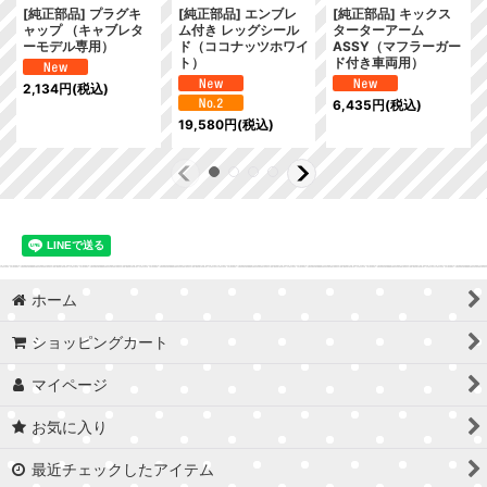
[純正部品] プラグキ
[純正部品] エンブレ
[純正部品] キックス
ャップ （キャブレタ
ム付き レッグシール
ターターアーム
ーモデル専用）
ド（ココナッツホワイ
ASSY（マフラーガー
ト）
ド付き車両用）
2,134
円
(税込)
6,435
円
(税込)
19,580
円
(税込)
ホーム
ショッピングカート
マイページ
お気に入り
最近チェックしたアイテム