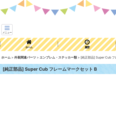
メニュー
ホーム
履歴
ホーム
>
外装関連パーツ
>
エンブレム・ステッカー類
>
[純正部品] Super Cu
[純正部品] Super Cub フレームマークセット B