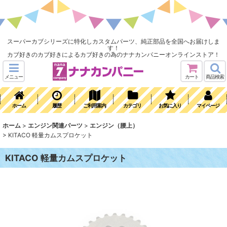
スーパーカブシリーズに特化しカスタムパーツ、純正部品を全国へお届けしま
す！
カブ好きのカブ好きによるカブ好きの為のナナカンパニーオンラインストア！
メニュー
カート
商品検索
ホーム
履歴
ご利用案内
カテゴリ
お気に入り
マイページ
ホーム
>
エンジン関連パーツ
>
エンジン（腰上）
>
KITACO 軽量カムスプロケット
KITACO 軽量カムスプロケット