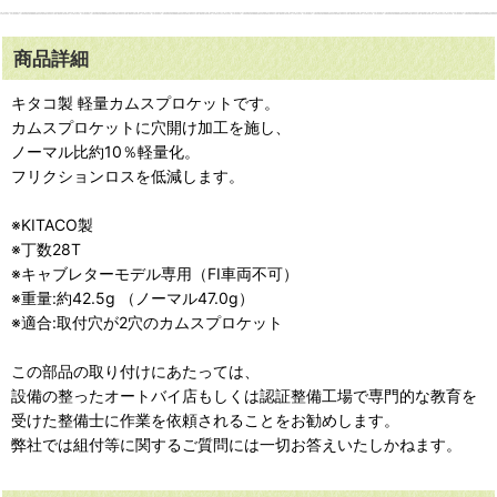
商品詳細
キタコ製 軽量カムスプロケットです。
カムスプロケットに穴開け加工を施し、
ノーマル比約10％軽量化。
フリクションロスを低減します。
※KITACO製
※丁数28T
※キャブレターモデル専用（FI車両不可）
※重量:約42.5g （ノーマル47.0g）
※適合:取付穴が2穴のカムスプロケット
この部品の取り付けにあたっては、
設備の整ったオートバイ店もしくは認証整備工場で専門的な教育を
受けた整備士に作業を依頼されることをお勧めします。
弊社では組付等に関するご質問には一切お答えいたしかねます。