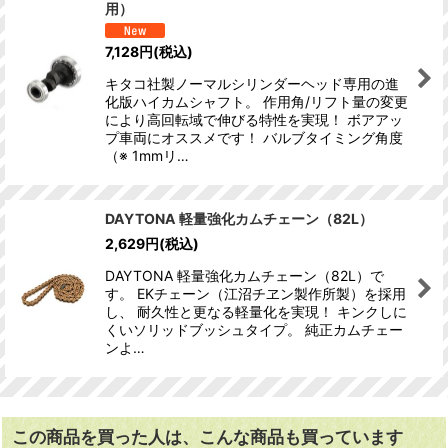
用）
7,128
円
(税込)
キタコ社製ノーマルシリンダーヘッド専用の進
化版ハイカムシャフト。 作用角/リフト量の変更
により高回転域で伸びる特性を実現！ ボアアッ
プ車両にオススメです！ バルブタイミング角度
（※ 1mmリ…
DAYTONA 軽量強化カムチェーン（82L）
2,629
円
(税込)
DAYTONA 軽量強化カムチェーン（82L）で
す。 EKチェーン（江沼チヱン製作所製）を採用
し、 耐久性と更なる軽量化を実現！ キンクしに
くいソリッドブッシュタイプ。 純正カムチェー
ンよ…
この商品を買った人は、こんな商品も買っています