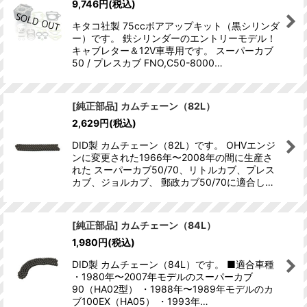
9,746
円
(税込)
キタコ社製 75ccボアアップキット（黒シリンダ
ー）です。 鉄シリンダーのエントリーモデル！
キャブレター＆12V車専用です。 スーパーカブ
50 / プレスカブ FNO,C50-8000…
[純正部品] カムチェーン（82L）
2,629
円
(税込)
DID製 カムチェーン（82L）です。 OHVエンジ
ンに変更された1966年〜2008年の間に生産さ
れた スーパーカブ50/70、リトルカブ、プレス
カブ、ジョルカブ、 郵政カブ50/70に適合し…
[純正部品] カムチェーン（84L）
1,980
円
(税込)
DID製 カムチェーン（84L）です。 ■適合車種
・1980年〜2007年モデルのスーパーカブ
90（HA02型） ・1988年〜1989年モデルのカ
ブ100EX（HA05） ・1993年…