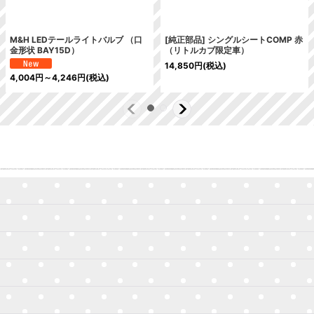
M&H LEDテールライトバルブ （口
[純正部品] シングルシートCOMP 赤
金形状 BAY15D）
（リトルカブ限定車）
14,850
円
(税込)
4,004
円
～4,246
円
(税込)