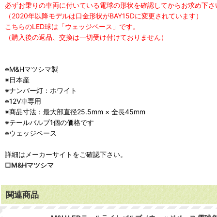
必ずお乗りの車両に付いている電球の形状を確認してからお求め下さ
（2020年以降モデルは口金形状がBAY15Dに変更されています）
こちらのLED球は「ウェッジベース」です。
（購入後の返品、交換は一切受け付けておりません）
※M&Hマツシマ製
※日本産
※ナンバー灯：ホワイト
※12V車専用
※商品寸法：最大部直径25.5mm × 全長45mm
※テールバルブ1個の価格です
※ウェッジベース
詳細はメーカーサイトをご確認下さい。
□M&Hマツシマ
関連商品