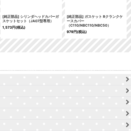
[純正部品] シリンダヘッドカバーガ
[純正部品] ガスケット Rクランクケ
スケットセット（JA07型専用）
ースカバー
（C110/NBC110/NBC50）
1,573
円
(税込)
979
円
(税込)