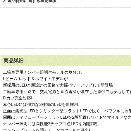
返品特約に関する重要事項
商品詳細
二輪車専用ナンバー照明付モデルの草分け、
Lビーム レッド＆ホワイトモデルが、
新採用のLEDと新設計の回路で大幅パワーアップして新登場！
二輪車専用回路で、交流電源と直流電源が混在した原付でも安心して
FIカブ完全対応!
赤色LEDには強力な3種類のLEDを新採用。
正面は集光型LEDとシリンダー型フラットLEDで鋭く、パワフルに照
周囲はディフューザーフラットLEDを2段配置しワイドでマイルドな
ナンバー照明には高性能2チップ白色LEDを2個搭載。
ナンバープレートを明るく、かつクールに演出!