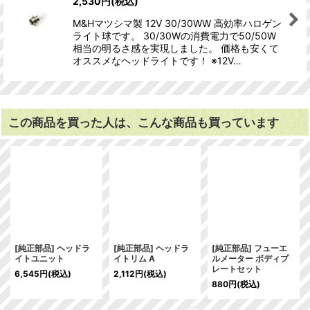
2,530
円
(税込)
M&Hマツシマ製 12V 30/30WW 高効率ハロゲン
ライト球です。 30/30Wの消費電力で50/50W
相当の明るさ感を実現しました。 価格も安くて
オススメなヘッドライトです！ ※12V…
この商品を買った人は、こんな商品も買っています
[純正部品] ヘッドラ
[純正部品] ヘッドラ
[純正部品] フューエ
イトユニット
イトリム A
ルメーター ボディプ
レートセット
6,545
円
(税込)
2,112
円
(税込)
880
円
(税込)