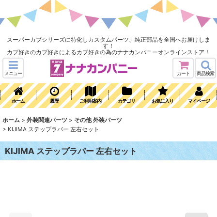
スーパーカブシリーズに特化しカスタムパーツ、純正部品を全国へお届けしま
す！
カブ好きのカブ好きによるカブ好きの為のナナカンパニーオンラインストア！
メニュー
カート
商品検索
ホーム
履歴
ご利用案内
カテゴリ
お気に入り
マイページ
ホーム
>
外装関連パーツ
>
その他 外装パーツ
>
KIJIMA ステップラバー 左右セット
KIJIMA ステップラバー 左右セット