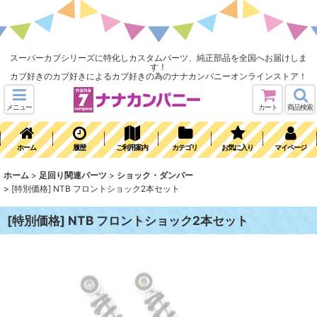
スーパーカブシリーズに特化しカスタムパーツ、純正部品を全国へお届けしま
す！
カブ好きのカブ好きによるカブ好きの為のナナカンパニーオンラインストア！
メニュー
カート
商品検索
ホーム
履歴
ご利用案内
カテゴリ
お気に入り
マイページ
ホーム
>
足回り関連パーツ
>
ショック・ダンパー
>
[特別価格] NTB フロントショック2本セット
[特別価格] NTB フロントショック2本セット