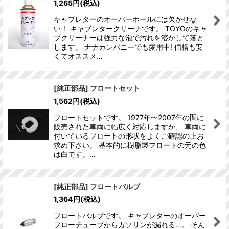
1,265
円
(税込)
キャブレターのオーバーホールには欠かせな
い！ キャブレタークリーナです。 TOYOのキャ
ブクリーナーは強力な泡で汚れを溶かして落と
します。 ナナカンパニーでも愛用中! 価格も安
くてオススメ…
[純正部品] フロートセット
1,562
円
(税込)
フロートセットです。 1977年〜2007年の間に
販売された車両に幅広く対応しますが、 車両に
付いているフロートの形状をよくご確認の上お
求め下さい。 基本的に樹脂製フロートの元の色
は白です。…
[純正部品] フロートバルブ
1,364
円
(税込)
フロートバルブです。 キャブレターのオーバー
フローチューブからガソリンが漏れる…。 そん