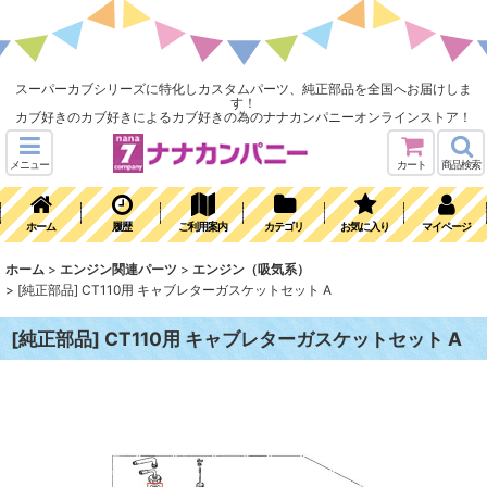
スーパーカブシリーズに特化しカスタムパーツ、純正部品を全国へお届けしま
す！
カブ好きのカブ好きによるカブ好きの為のナナカンパニーオンラインストア！
メニュー
カート
商品検索
ホーム
履歴
ご利用案内
カテゴリ
お気に入り
マイページ
ホーム
>
エンジン関連パーツ
>
エンジン（吸気系）
>
[純正部品] CT110用 キャブレターガスケットセット A
[純正部品] CT110用 キャブレターガスケットセット A