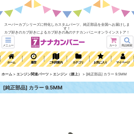
スーパーカブシリーズに特化しカスタムパーツ、純正部品を全国へお届けしま
す！
カブ好きのカブ好きによるカブ好きの為のナナカンパニーオンラインストア！
メニュー
カート
商品検索
ホーム
履歴
ご利用案内
カテゴリ
お気に入り
マイページ
ホーム
>
エンジン関連パーツ
>
エンジン（腰上）
>
[純正部品] カラー 9.5MM
[純正部品] カラー 9.5MM