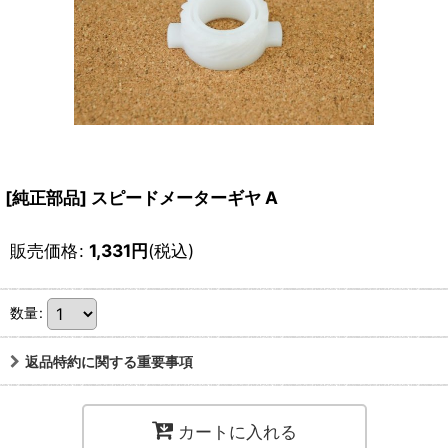
[純正部品] スピードメーターギヤ A
販売価格
:
1,331
円
(税込)
数量
:
返品特約に関する重要事項
カートに入れる