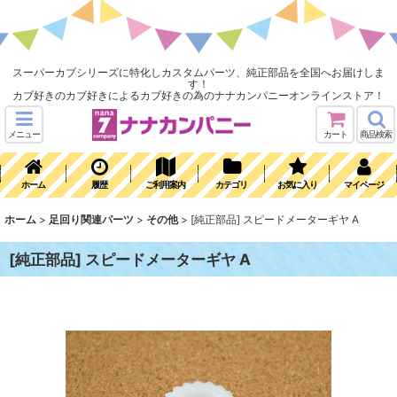
スーパーカブシリーズに特化しカスタムパーツ、純正部品を全国へお届けしま
す！
カブ好きのカブ好きによるカブ好きの為のナナカンパニーオンラインストア！
メニュー
カート
商品検索
ホーム
履歴
ご利用案内
カテゴリ
お気に入り
マイページ
ホーム
>
足回り関連パーツ
>
その他
>
[純正部品] スピードメーターギヤ A
[純正部品] スピードメーターギヤ A