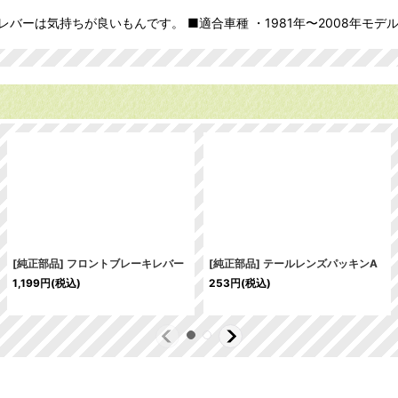
は気持ちが良いもんです。 ■適合車種 ・1981年〜2008年モデルのスー
[純正部品] フロントブレーキレバー
[純正部品] テールレンズパッキンA
1,199
円
(税込)
253
円
(税込)