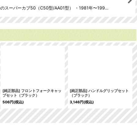
パーカブ50（C50型/AA01型） ・1981年〜199…
[純正部品] フロントフォークキャッ
[純正部品] ハンドルグリップセット
プセット（ブラック）
（ブラック）
506
円
(税込)
3,146
円
(税込)