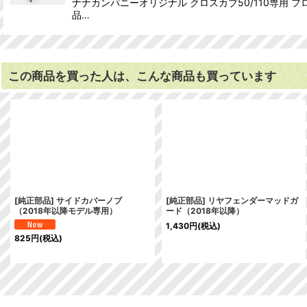
ナナカンパニーオリジナル クロスカブ50/110専用
品…
この商品を買った人は、こんな商品も買っています
[純正部品] サイドカバーノブ
[純正部品] リヤフェンダーマッドガ
（2018年以降モデル専用）
ード（2018年以降）
1,430
円
(税込)
825
円
(税込)