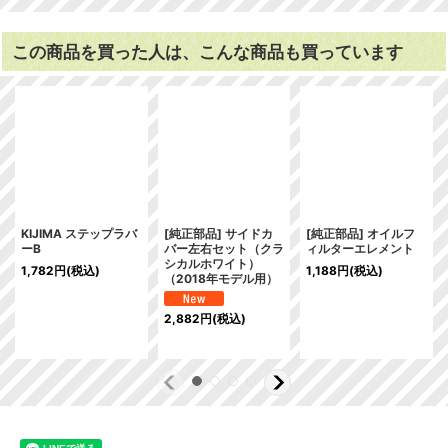
この商品を買った人は、こんな商品も買っています
KIJIMA ステップラバ
[純正部品] サイドカ
[純正部品] オイルフ
ーB
バー左右セット（クラ
ィルターエレメント
シカルホワイト）
1,782
円
(税込)
1,188
円
(税込)
（2018年モデル用）
2,882
円
(税込)