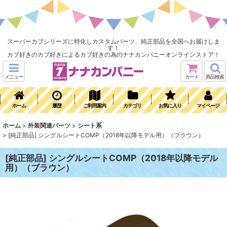
スーパーカブシリーズに特化しカスタムパーツ、純正部品を全国へお届けしま
す！
カブ好きのカブ好きによるカブ好きの為のナナカンパニーオンラインストア！
メニュー
カート
商品検索
ホーム
履歴
ご利用案内
カテゴリ
お気に入り
マイページ
ホーム
>
外装関連パーツ
>
シート系
>
[純正部品] シングルシートCOMP（2018年以降モデル用）（ブラウン）
[純正部品] シングルシートCOMP（2018年以降モデル
用）（ブラウン）