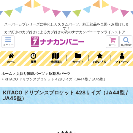
スーパーカブシリーズに特化しカスタムパーツ、純正部品を全国へお届けしま
す！
カブ好きのカブ好きによるカブ好きの為のナナカンパニーオンラインストア！
メニュー
カート
商品検索
ホーム
履歴
ご利用案内
カテゴリ
お気に入り
マイページ
ホーム
>
足回り関連パーツ
>
駆動系パーツ
>
KITACO ドリブンスプロケット 428サイズ（JA44型 / JA45型）
KITACO ドリブンスプロケット 428サイズ（JA44型 /
JA45型）