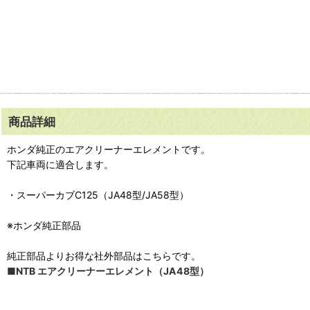
商品詳細
ホンダ純正のエアクリーナーエレメントです。
下記車両に適合します。
・スーパーカブC125（JA48型/JA58型）
※ホンダ純正部品
純正部品よりお得な社外部品はこちらです。
■NTB エアクリーナーエレメント（JA48型）