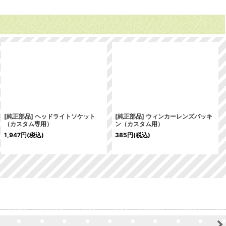
[純正部品] ヘッドライトソケット
[純正部品] ウィンカーレンズパッキ
（カスタム専用）
ン（カスタム用）
1,947
円
(税込)
385
円
(税込)