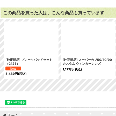
この商品を買った人は、こんな商品も買っています
[純正部品] ブレーキパッドセット
[純正部品] スーパーカブ50/70/90
（C125）
カスタム ウィンカーレンズ
1,177
円
(税込)
5,489
円
(税込)
ホーム