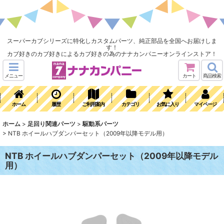
スーパーカブシリーズに特化しカスタムパーツ、純正部品を全国へお届けしま
す！
カブ好きのカブ好きによるカブ好きの為のナナカンパニーオンラインストア！
メニュー
カート
商品検索
ホーム
履歴
ご利用案内
カテゴリ
お気に入り
マイページ
ホーム
>
足回り関連パーツ
>
駆動系パーツ
>
NTB ホイールハブダンパーセット（2009年以降モデル用）
NTB ホイールハブダンパーセット（2009年以降モデル
用）