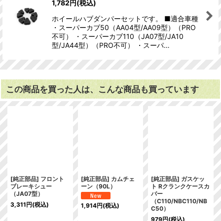
1,782
円
(税込)
ホイールハブダンパーセットです。 ■適合車種
・スーパーカブ50（AA04型/AA09型）（PRO
不可） ・スーパーカブ110（JA07型/JA10
型/JA44型）（PRO不可） ・スーパ…
この商品を買った人は、こんな商品も買っています
[純正部品] フロント
[純正部品] カムチェ
[純正部品] ガスケッ
ブレーキシュー
ーン（90L）
ト Rクランクケースカ
（JA07型）
バー
（C110/NBC110/NB
3,311
円
(税込)
1,914
円
(税込)
C50）
979
円
(税込)