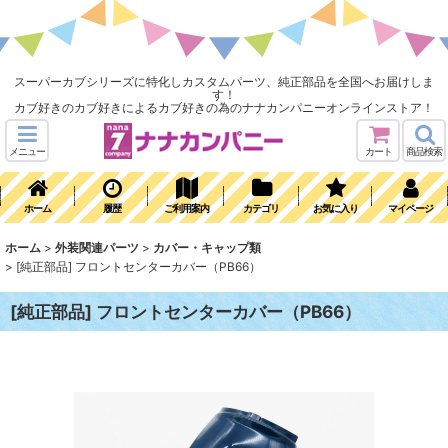
スーパーカブシリーズに特化しカスタムパーツ、純正部品を全国へお届けしま
す！
カブ好きのカブ好きによるカブ好きの為のナナカンパニーオンラインストア！
メニュー
カート
商品検索
ホーム
履歴
ご利用案内
カテゴリ
お気に入り
マイページ
ホーム
>
外装関連パーツ
>
カバー・キャップ類
>
[純正部品] フロントセンターカバー（PB66）
[純正部品] フロントセンターカバー（PB66）