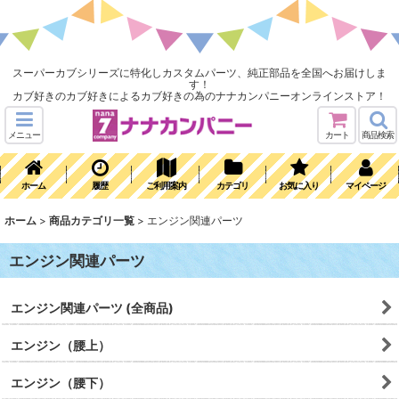
スーパーカブシリーズに特化しカスタムパーツ、純正部品を全国へお届けしま
す！
カブ好きのカブ好きによるカブ好きの為のナナカンパニーオンラインストア！
メニュー
カート
商品検索
ホーム
履歴
ご利用案内
カテゴリ
お気に入り
マイページ
ホーム
>
商品カテゴリ一覧
>
エンジン関連パーツ
エンジン関連パーツ
エンジン関連パーツ (全商品)
エンジン（腰上）
エンジン（腰下）