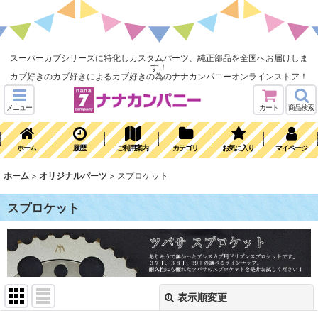
スーパーカブシリーズに特化しカスタムパーツ、純正部品を全国へお届けしま
す！
カブ好きのカブ好きによるカブ好きの為のナナカンパニーオンラインストア！
メニュー
カート
商品検索
ホーム
履歴
ご利用案内
カテゴリ
お気に入り
マイページ
ホーム
>
オリジナルパーツ
>
スプロケット
スプロケット
表示順変更
閉じる