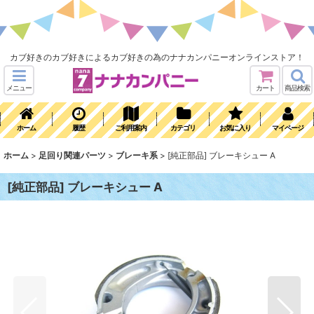
カブ好きのカブ好きによるカブ好きの為のナナカンパニーオンラインストア！
メニュー
カート
商品検索
ホーム
履歴
ご利用案内
カテゴリ
お気に入り
マイページ
ホーム
>
足回り関連パーツ
>
ブレーキ系
>
[純正部品] ブレーキシュー A
[純正部品] ブレーキシュー A