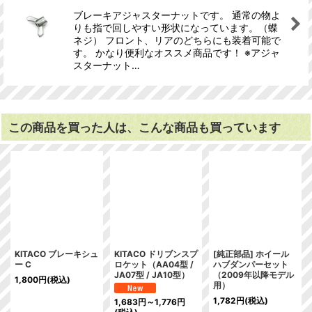
ブレーキアジャスターナットです。 通常の物よ
りも指で回しやすい形状になっています。（蝶
ネジ） フロント、リアのどちらにも装着可能で
す。 かなり便利なオススメ商品です！ ※アジャ
スターナット…
この商品を買った人は、こんな商品も買っています
KITACO ブレーキシュ
KITACO ドリブンスプ
[純正部品] ホイール
ー C
ロケット（AA04型 /
ハブダンパーセット
JA07型 / JA10型）
（2009年以降モデル
1,800
円
(税込)
用）
1,782
円
(税込)
1,683
円
～1,776
円