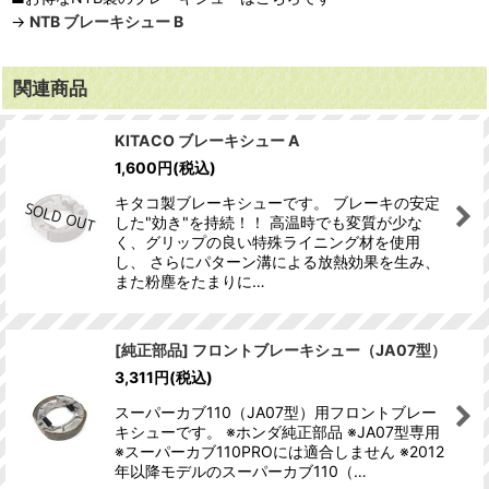
→
NTB ブレーキシュー B
関連商品
KITACO ブレーキシュー A
1,600
円
(税込)
キタコ製ブレーキシューです。 ブレーキの安定
した"効き"を持続！！ 高温時でも変質が少な
く、グリップの良い特殊ライニング材を使用
し、 さらにパターン溝による放熱効果を生み、
また粉塵をたまりに…
[純正部品] フロントブレーキシュー（JA07型）
3,311
円
(税込)
スーパーカブ110（JA07型）用フロントブレー
キシューです。 ※ホンダ純正部品 ※JA07型専用
※スーパーカブ110PROには適合しません ※2012
年以降モデルのスーパーカブ110（…