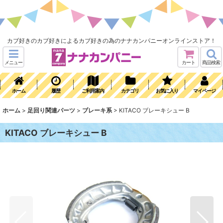
カブ好きのカブ好きによるカブ好きの為のナナカンパニーオンラインストア！
メニュー
カート
商品検索
ホーム
履歴
ご利用案内
カテゴリ
お気に入り
マイページ
ホーム
>
足回り関連パーツ
>
ブレーキ系
>
KITACO ブレーキシュー B
KITACO ブレーキシュー B