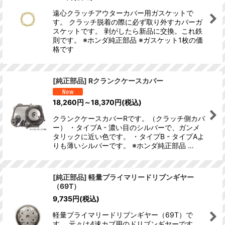
遠心クラッチアウターカバー用ガスケットで
す。 クラッチ脱着の際に必ず取り外すカバーガ
スケットです。 剥がしたら新品に交換。これ鉄
則です。 ※ホンダ純正部品 ※ガスケット1枚の価
格です
[純正部品] Rクランクケースカバー
18,260
円
～18,370
円
(税込)
クランクケースカバーRです。（クラッチ側カバ
ー） ・タイプA - 濃い目のシルバーで、ガンメ
タリックに近い色です。 ・タイプB - タイプAよ
りも薄いシルバーです。 ※ホンダ純正部品 …
[純正部品] 軽量プライマリードリブンギヤー
（69T）
9,735
円
(税込)
軽量プライマリードリブンギヤー（69T）で
す。 元々は4速カブ用のドリブンギヤーです