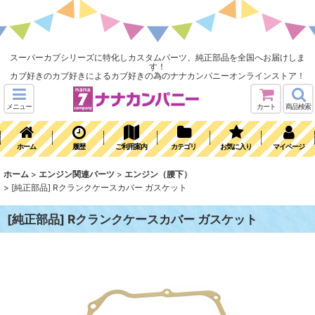
スーパーカブシリーズに特化しカスタムパーツ、純正部品を全国へお届けしま
す！
カブ好きのカブ好きによるカブ好きの為のナナカンパニーオンラインストア！
メニュー
カート
商品検索
ホーム
履歴
ご利用案内
カテゴリ
お気に入り
マイページ
ホーム
>
エンジン関連パーツ
>
エンジン（腰下）
>
[純正部品] Rクランクケースカバー ガスケット
[純正部品] Rクランクケースカバー ガスケット