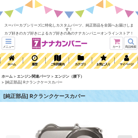
スーパーカブシリーズに特化しカスタムパーツ、純正部品を全国へお届けしま
す！
カブ好きのカブ好きによるカブ好きの為のナナカンパニーオンラインストア！
メニュー
カート
商品検索
ホーム
履歴
ご利用案内
カテゴリ
お気に入り
マイページ
ホーム
>
エンジン関連パーツ
>
エンジン（腰下）
>
[純正部品] Rクランクケースカバー
[純正部品] Rクランクケースカバー