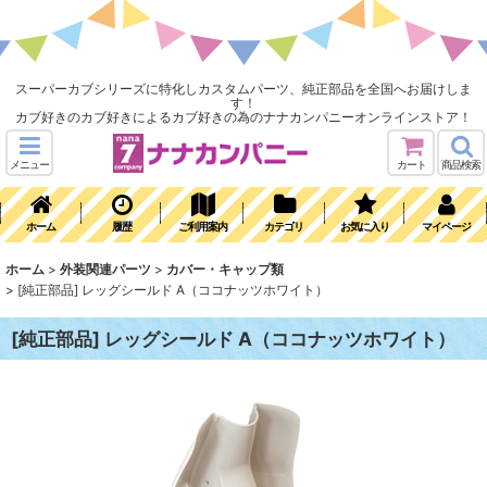
スーパーカブシリーズに特化しカスタムパーツ、純正部品を全国へお届けしま
す！
カブ好きのカブ好きによるカブ好きの為のナナカンパニーオンラインストア！
メニュー
カート
商品検索
ホーム
履歴
ご利用案内
カテゴリ
お気に入り
マイページ
ホーム
>
外装関連パーツ
>
カバー・キャップ類
>
[純正部品] レッグシールド A（ココナッツホワイト）
[純正部品] レッグシールド A（ココナッツホワイト）