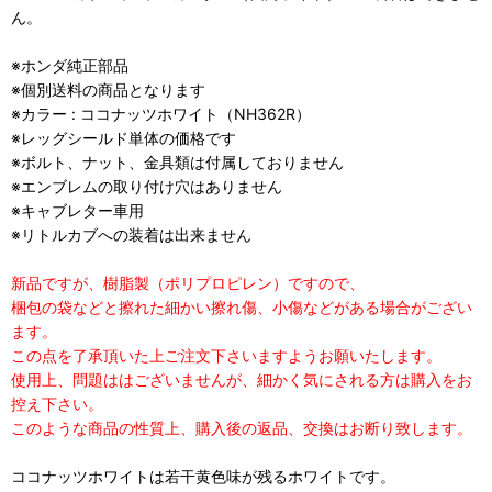
ん。
※ホンダ純正部品
※個別送料の商品となります
※カラー : ココナッツホワイト（NH362R）
※レッグシールド単体の価格です
※ボルト、ナット、金具類は付属しておりません
※エンブレムの取り付け穴はありません
※キャブレター車用
※リトルカブへの装着は出来ません
新品ですが、樹脂製（ポリプロピレン）ですので、
梱包の袋などと擦れた細かい擦れ傷、小傷などがある場合がござい
ます。
この点を了承頂いた上ご注文下さいますようお願いたします。
使用上、問題ははございませんが、細かく気にされる方は購入をお
控え下さい。
このような商品の性質上、購入後の返品、交換はお断り致します。
ココナッツホワイトは若干黄色味が残るホワイトです。