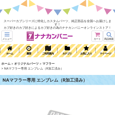
スーパーカブシリーズに特化しカスタムパーツ、純正部品を全国へお届けしま
す！
カブ好きのカブ好きによるカブ好きの為のナナカンパニーオンラインストア！
メニュー
カート
商品検索
ホーム
履歴
ご利用案内
カテゴリ
お気に入り
マイページ
ホーム
>
オリジナルパーツ
>
マフラー
>
NAマフラー専用 エンブレム（R加工済み）
NAマフラー専用 エンブレム（R加工済み）