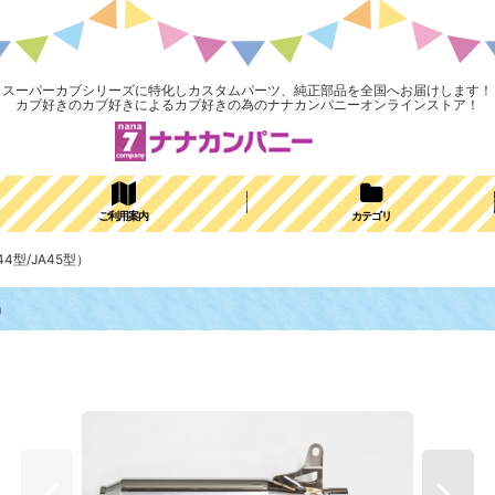
スーパーカブシリーズに特化しカスタムパーツ、純正部品を全国へお届けします！
カブ好きのカブ好きによるカブ好きの為のナナカンパニーオンラインストア！
ご利用案内
カテゴリ
44型/JA45型）
）