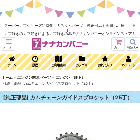
スーパーカブシリーズに特化しカスタムパーツ、純正部品を全国へお届けしま
す！
カブ好きのカブ好きによるカブ好きの為のナナカンパニーオンラインストア！
メニュー
カート
商品検索
ホーム
履歴
ご利用案内
カテゴリ
お気に入り
マイページ
ホーム
>
エンジン関連パーツ
>
エンジン（腰下）
>
[純正部品] カムチェーンガイドスプロケット（25丁）
[純正部品] カムチェーンガイドスプロケット（25丁）