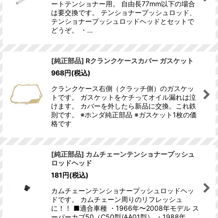
ートテンショナー用。 自由長77mm以下の場合
は要交換です。 テンショナープッシュロッド、
テンショナープッシュロッドヘッドとセットで
どうぞ。 ・…
[純正部品] Rクランクケースカバー ガスケット
968
円
(税込)
クランクケース右側（クラッチ側）のガスケッ
トです。 ガスケットをケチってオイル漏れは泣
けます。 カバーを外したら新品に交換。これ鉄
則です。 ※ホンダ純正部品 ※ガスケット1枚の価
格です
[純正部品] カムチェーンテンショナープッシュ
ロッドヘッド
181
円
(税込)
カムチェーンテンショナープッシュロッドヘッ
ドです。 カムチェーン周りのリフレッシュ
に！！ ■適合車種 ・1966年〜2008年モデル ス
ーパーカブ50（C50型/AA01型） ・1988年…